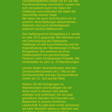
Fachwerkstädtchen haben wir für Sie vier
Rundwanderwege beschildert. Lassen Sie
sich verzaubern durch die Natur der
Haßberge und entdecken Sie dabei die
Geschichte unserer Stadt.
Wir laden Sie auch recht herzlich ein an
unseren Veranstaltungen teilzunehmen.
Natürlich sind auch Nichtmitglieder
jederzeit herzlich Willkommen.
Der Haßbergverein Königsberg e.V. wurde
im Jahr 1975 gegründet. Wir kümmern uns
mit Unterstützung des Naturparks
Haßberge um die Ausschilderung und die
Instandhaltung der Wanderwege im Raum
Königsberg. Des weiteren ist unser
Haßbergverein ein gemeinnütziger
Förderer vieler Königsberger Projekte. Wir
veranstalten im Jahr ca. 20 Wanderungen.
Unsere festen Veranstaltungen sind das
Dornbuschfest jeweils am 1. Mai an der
Dornbuschhütte und das Sonnwendfeuer
immer am 21. Juni auf der Wart.
Nutzen Sie die Anregungen zu
Wanderungen und Ausflügen die wir
Ihnen auch in diesem Jahr wieder
anbieten und verbringen Sie ein paar
gemütliche Stunden mit Freunden und
Bekannten in unserer herrlichen
Landschaft. Es gibt doch nichts schöneres
als beim Wandern etwas zu ratschen und