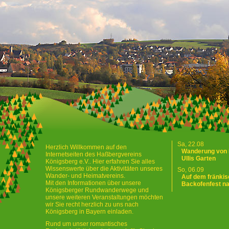
Sa, 22.08
Herzlich Willkommen auf den
Wanderung von 
Internetseiten des Haßbergvereins
Ullis Garten
Königsberg e.V.. Hier erfahren Sie alles
Wissenswerte über die Aktivitäten unseres
So, 06.09
Wander- und Heimatvereins.
Auf dem fränki
Mit den Informationen über unsere
Backofenfest n
Königsberger Rundwanderwege und
unsere weiteren Veranstaltungen möchten
wir Sie recht herzlich zu uns nach
Königsberg in Bayern einladen.
Rund um unser romantisches